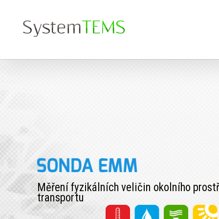
Přeskočit
na
obsah
Měření fyzikálních veličin okolního pros
transportu