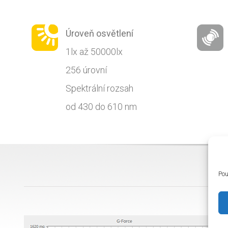
Úroveň osvětlení
1lx až 50000lx
256 úrovní
Spektrální rozsah
od 430 do 610 nm
Pou