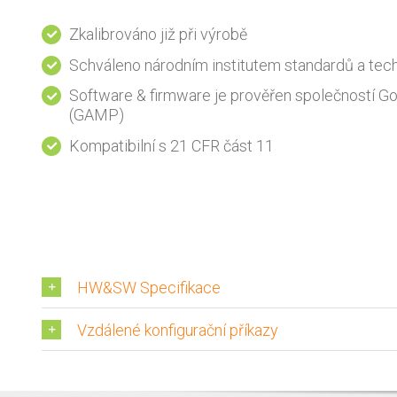
Zkalibrováno již při výrobě
Schváleno národním institutem standardů a tech
Software & firmware je prověřen společností 
(GAMP)
Kompatibilní s 21 CFR část 11
HW&SW Specifikace
Vzdálené konfigurační příkazy