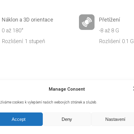
Náklon a 3D orientace
Přetížení
0 až 180°
-8 až 8 G
Rozlišení: 1 stupeň
Rozlišení: 0.1 G
Manage Consent
žíváme cookies k vylepšení našich webových stránek a služeb.
Ukázky
měřáků
Accept
Deny
Nastavení