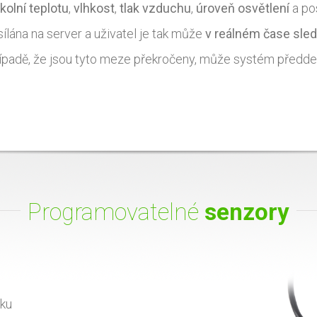
kolní teplotu
,
vlhkost
,
tlak vzduchu
,
úroveň osvětlení
a po
ílána na server a uživatel je tak může
v reálném čase sled
případě, že jsou tyto meze překročeny, může systém předd
Programovatelné
senzory
nku