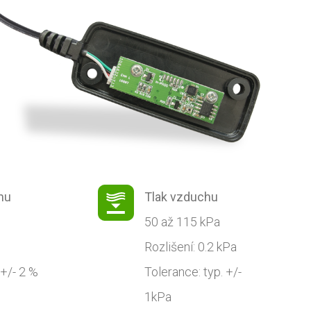
hu
Tlak vzduchu
50 až 115 kPa
Rozlišení: 0.2 kPa
 +/- 2 %
Tolerance: typ. +/-
1kPa